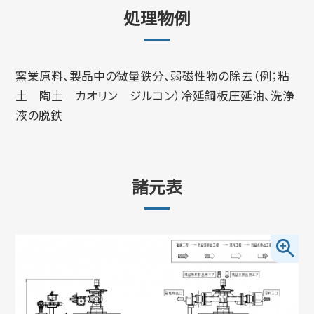
処理物例
窯業原料、製品中の微量鉄分、弱磁性物の除去（例；粘
土 陶土 カオリン ジルコン）冷延鋼板圧延油、洗浄
液の脱鉄
諸元表