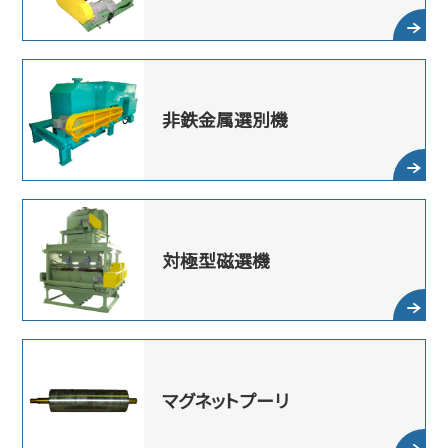
非鉄金属選別機
対極型磁選機
マグネット
プーリ