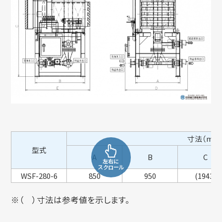
寸法（mm
型式
A
B
C
左右に
スクロール
WSF-280-6
850
950
(1943)
※（ ）寸法は参考値を示します。